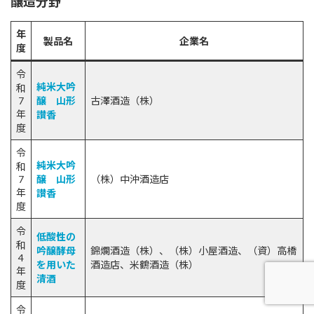
醸造分野
年
製品名
企業名
度
令
純米大吟
和
7
醸 山形
古澤酒造（株）
年
讃香
度
令
純米大吟
和
7
醸 山形
（株）中沖酒造店
年
讃香
度
令
低酸性の
和
吟醸酵母
錦爛酒造（株）、（株）小屋酒造、（資）高橋
4
を用いた
酒造店、米鶴酒造（株）
年
清酒
度
令