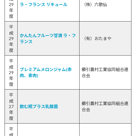
29
ラ・フランス リキュール
（株）六歌仙
年
度
平
成
かんたんフルーツ甘酒 ラ・フ
29
（有）おたまや
ランス
年
度
平
成
プレミアムメロンジャム(赤
櫛引農村工業協同組合連
29
肉、青肉)
合会
年
度
平
成
櫛引農村工業協同組合連
27
飲む糀プラス乳酸菌
合会
年
度
平
成