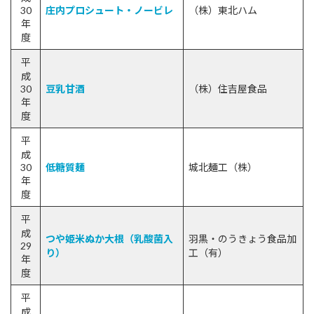
30
庄内プロシュート・ノービレ
（株）東北ハム
年
度
平
成
30
豆乳甘酒
（株）住吉屋食品
年
度
平
成
30
低糖質麺
城北麺工（株）
年
度
平
成
つや姫米ぬか大根（乳酸菌入
羽黒・のうきょう食品加
29
り）
工（有）
年
度
平
成