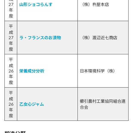
27
山形ショコらんす
（株）杵屋本店
年
度
平
成
27
ラ・フランスのお漬物
（株）渡辺近七商店
年
度
平
成
26
栄養成分分析
日本環境科学（株）
年
度
平
成
櫛引農村工業協同組合連
26
乙女心ジャム
合会
年
度