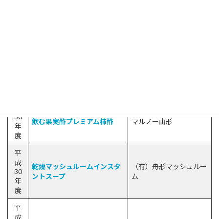
庄内スマート・テロワールみ
元
がたフィールド科学セン
そ
年
ター
度
令
和
窪畑 トマトソース窪畑 トマト
元
ジャム
（株）山本組
年
庄内柿美人（干し柿）
度
平
成
あんぽ柿
（株）みどりサービス
30
飲む果実酢プレミアム柿酢
マルノー山形
年
度
平
成
乾燥マッシュルームインスタ
（有）舟形マッシュルー
30
ントスープ
ム
年
度
平
成