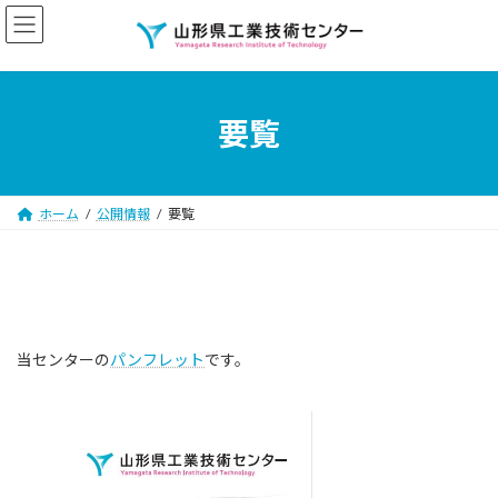
コ
ナ
ン
ビ
テ
ゲ
ン
ー
ツ
シ
へ
ョ
要覧
ス
ン
キ
に
ッ
移
プ
動
ホーム
公開情報
要覧
当センターの
パンフレット
です。