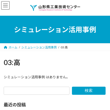
コ
ナ
ン
ビ
テ
ゲ
ン
ー
ツ
シ
へ
ョ
シミュレーション活用事例
ス
ン
キ
に
ッ
移
プ
動
ホーム
シミュレーション活用事例
03:高
03:高
シミュレーション活用事例 はありません。
検索
最近の投稿