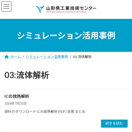
コ
ナ
ン
ビ
テ
ゲ
ン
ー
ツ
シ
へ
ョ
シミュレーション活用事例
ス
ン
キ
に
ッ
移
プ
動
ホーム
シミュレーション活用事例
03:流体解析
03:流体解析
ICの放熱解析
2026年7月31日
資料のダウンロード ICの放熱解析(PDF) 背景 まとめ
続きを読む