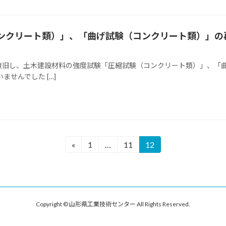
ンクリート類）」、「曲げ試験（コンクリート類）」の
復旧し、土木建設材料の強度試験「圧縮試験（コンクリート類）」、「
せんでした […]
«
1
…
11
12
固
固
固
定
定
定
ペ
ペ
ペ
ー
ー
ー
ジ
ジ
ジ
Copyright © 山形県工業技術センター All Rights Reserved.