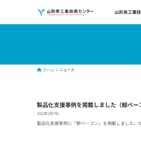
コ
ナ
ン
ビ
山形県工業技
テ
ゲ
ン
ー
ツ
シ
へ
ョ
ス
ン
キ
に
ッ
移
ホーム
ニュース
プ
動
製品化支援事例を掲載しました（鯨ベー
2022年2月7日
製品化支援事例に「鯨ベーコン」を掲載しました。