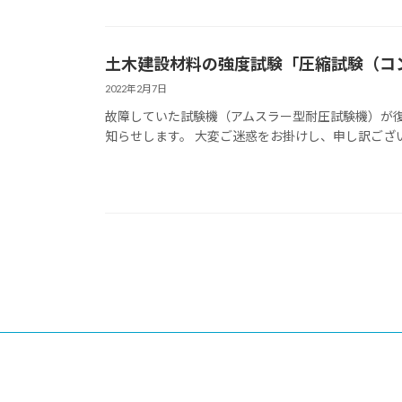
土木建設材料の強度試験「圧縮試験（コ
2022年2月7日
故障していた試験機（アムスラー型耐圧試験機）が
知らせします。 大変ご迷惑をお掛けし、申し訳ございま
投
稿
の
ペ
ー