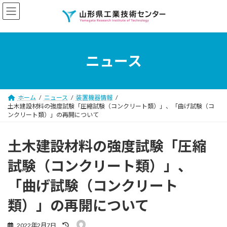
コ
ナ
ン
ビ
テ
ゲ
ン
ー
ツ
シ
へ
ョ
ニュース
ス
ン
キ
に
ッ
移
プ
動
ホーム
ニュース
装置機器情報
土木建設材料の強度試験「圧縮試験（コンクリート類）」、「曲げ試験（コ
ンクリート類）」の再開について
土木建設材料の強度試験「圧縮
試験（コンクリート類）」、
「曲げ試験（コンクリート
類）」の再開について
最
2022年2月7日