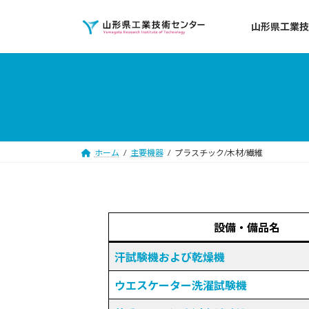
コ
ナ
ン
ビ
山形県工業技
テ
ゲ
ン
ー
ツ
シ
へ
ョ
ス
ン
キ
に
ッ
移
ホーム
主要機器
プラスチック/木材/繊維
プ
動
設備・備品名
汗試験機および乾燥機
ウエスケーター洗濯試験機