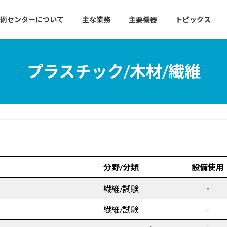
術センターについて
主な業務
主要機器
トピックス
プラスチック/木材/繊維
分野/分類
設備使用
繊維/試験
‐
–
繊維/試験