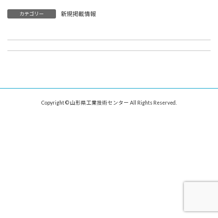
新規掲載情報
カテゴリー
「MEMSセンシング＆ネットワークシステム展2023」に出展します
東北地方発明表彰（特許庁長官賞、山形県知事賞）を受賞しました
2022年12月21日
2022年12月23日
Copyright © 山形県工業技術センター All Rights Reserved.