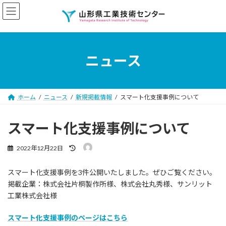
コ
ナ
ン
ビ
テ
ゲ
ン
ー
ツ
シ
へ
ョ
ニュース
ス
ン
キ
に
ッ
移
プ
動
ホーム
ニュース
新規掲載情報
スマート化支援事例について
スマート化支援事例について
最
2022年12月22日
終
更
スマート化支援事例を3件公開いたしました。ぜひご覧ください。
新
日
掲載企業：株式会社片桐製作所様、株式会社丸秀様、サンリット
時
工業株式会社様
:
スマート化支援事例のページはこちら