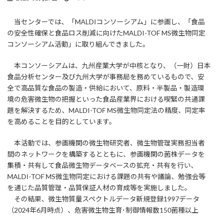
終
更
当センターでは、「MALDIコンソーシアム」に参画し、「食品
新
日
の安全性確保と食品ロス削減に向けたMALDI-TOF MS微生物同定
時
コンソーシアム活動」に取り組んできました。
:
本コンソーシアムは、九州産業大学が中核となり、（一財）日本
食品分析センター及び九州大学が事務局を務めているもので、安
全で高品質な食品の製造・供給において、原料・半製品・製造環
境の危害微生物の把握といった食品産業界における喫緊の共通課
題を解決するため、MALDI-TOF MS微生物同定法の精度、同定率
を高めることを目的としています。
本活動では、参画機関の微生物研究者、微生物管理実務担当者
間のネットワークを構築するとともに、参画機関の菌株データを
集積・共有して食品微生物データベースの拡充・共有を行い、
MALDI-TOF MS微生物同定における課題の共有や議論、勉強会等
を通じた品質管理・品質保証人材の育成等を実施しました。
その結果、微生物質量スペクトルデータ新規登録1997データ
（2024年6月時点）、危害微生物生育･制御情報数150菌種以上