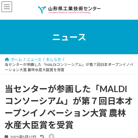
コ
ナ
ン
ビ
テ
ゲ
ン
ー
ツ
シ
へ
ョ
ニュース
ス
ン
キ
に
ッ
移
プ
動
ホーム
ニュース
おしらせ
当センターが参画した「MALDIコンソーシアム」が第７回日本オープンイノベ
ーション大賞 農林水産大臣賞を受賞
当センターが参画した「MALDI
コンソーシアム」が第７回日本オ
ープンイノベーション大賞 農林
水産大臣賞を受賞
最
2025年5月27日