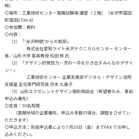
:
時）
◎場所：工業技術センター置賜試験場 講堂（２階）（米沢市窪田
町窪田2736-6）
◎参加費：無料
◎内容：
（1）「”米沢時間”からの脱却」
株式会社愛和ライト米沢テクニカルセンター センター
長／山形大学 客員教授 松田 修 氏
（2）「デザイン的発想力－次の一手を引き出すみんなのデザイ
ン－」
工業技術センター 企業支援部デジタル・デザイン活用
支援室 主任専門研究員 月本 久美子
（3）山形エクセレントデザイン個別相談会（希望者のみ、事前
申込み優先）
◎定員：30名程度
（置賜地域の企業優先、申込み多数の場合、調整をさせてい
ただきます）
◎申込方法：別紙申込書により7 月25日（金）までFAX でお申し
込みください。