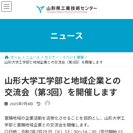
コ
ナ
ン
ビ
テ
ゲ
ン
ー
ツ
シ
へ
ョ
ニュース
ス
ン
キ
に
ッ
移
プ
動
ホーム
ニュース
セミナー・イベント情報
山形大学工学部と地域企業との交流会（第3回）を開催します
山形大学工学部と地域企業との
交流会（第3回）を開催します
最
2025年7月4日
終
更
置賜地域の企業活動を活発化させることを目的とし、山形大学工
新
日
学部と置賜地域企業との交流会を開催します。
時
◎日時：令和7年7月29 日（火）13：30～16：30（受付開始 13