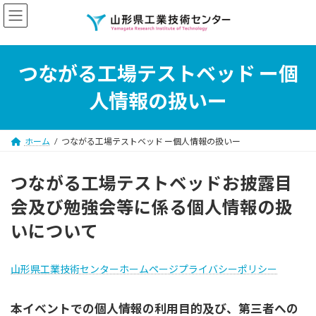
コ
ナ
ン
ビ
テ
ゲ
ン
ー
ツ
シ
つながる工場テストベッド ー個
へ
ョ
ス
ン
人情報の扱いー
キ
に
ッ
移
プ
動
ホーム
つながる工場テストベッド ー個人情報の扱いー
つながる工場テストベッドお披露目
会及び勉強会等に係る個人情報の扱
いについて
山形県工業技術センターホームページプライバシーポリシー
本イベントでの個人情報の利用目的及び、第三者への