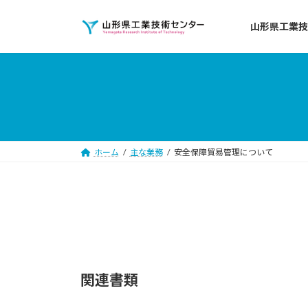
コ
ナ
ン
ビ
山形県工業技
テ
ゲ
ン
ー
ツ
シ
へ
ョ
ス
ン
キ
に
ッ
移
ホーム
主な業務
安全保障貿易管理について
プ
動
関連書類